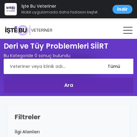
İşte Bu Veteriner
İndir
Mobil uygulamada daha fazlasını keşfet
Deri ve Tüy Problemleri SİİRT
Bu Kategoride 0 sonuç bulundu
Filtreler
İlgi Alanları