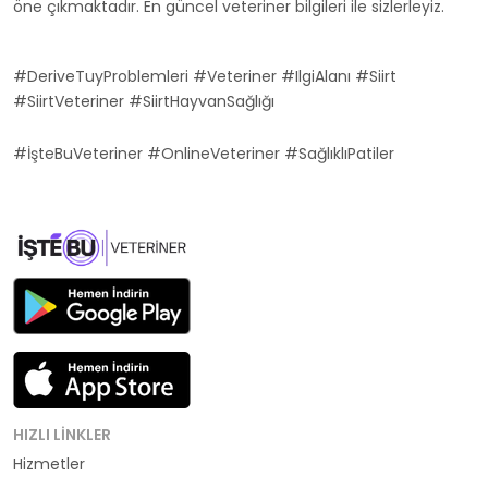
öne çıkmaktadır. En güncel veteriner bilgileri ile sizlerleyiz.
#DeriveTuyProblemleri #Veteriner #IlgiAlanı #Siirt
#SiirtVeteriner #SiirtHayvanSağlığı
#İşteBuVeteriner #OnlineVeteriner #SağlıklıPatiler
HIZLI LINKLER
Hizmetler
Kategoriler