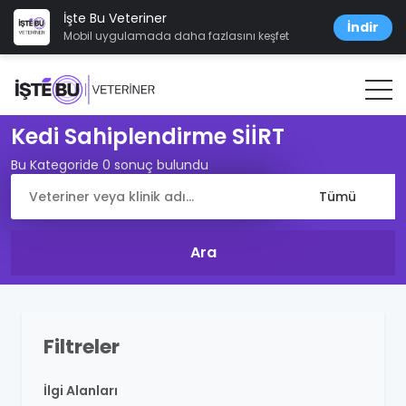
İşte Bu Veteriner
İndir
Mobil uygulamada daha fazlasını keşfet
Kedi Sahiplendirme SİİRT
Bu Kategoride 0 sonuç bulundu
Filtreler
İlgi Alanları