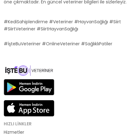
öne çıkmaktadır. En güncel veteriner bilgileri ile sizlerleyiz.
#KediSahiplendirme #Veteriner #HayvanSağlığı #Siirt
#SiirtVeteriner #SiirtHayvanSağlığı
#İşteBuVeteriner #OnlineVeteriner #SağlıklıPatiler
HIZLI LINKLER
Hizmetler
Kategoriler