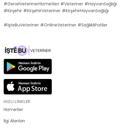
#GenelVeterinerHizmetleri #Veteriner #HayvanSağlığı
#Kirşehir #KirşehirVeteriner #KirşehirHayvanSağlığı
#İşteBuVeteriner #OnlineVeteriner #SağlıklıPatiler
HIZLI LINKLER
Hizmetler
Kategoriler
İlgi Alanları