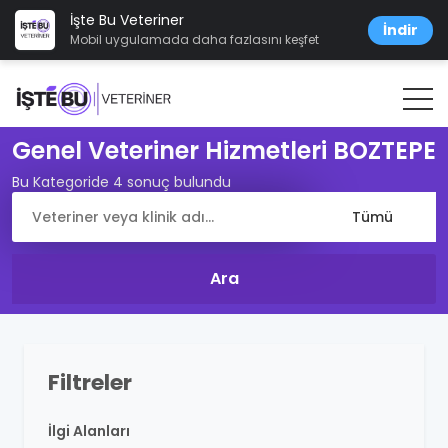
İşte Bu Veteriner
İndir
Mobil uygulamada daha fazlasını keşfet
Genel Veteriner Hizmetleri BOZTEPE
Bu Kategoride 4 sonuç bulundu
Filtreler
İlgi Alanları