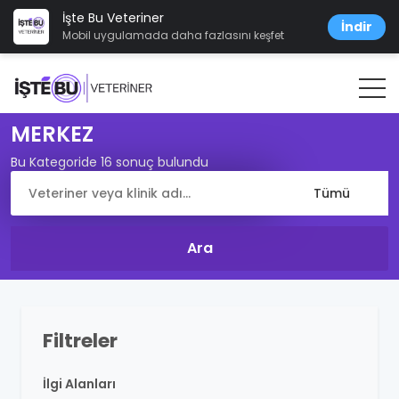
İşte Bu Veteriner
İndir
Mobil uygulamada daha fazlasını keşfet
MERKEZ
Bu Kategoride 16 sonuç bulundu
Filtreler
İlgi Alanları