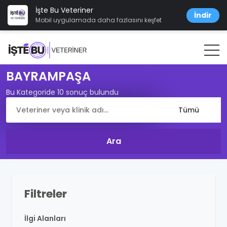
İşte Bu Veteriner
İndir
Mobil uygulamada daha fazlasını keşfet
BAYRAMPAŞA
Bu Kategoride 10 sonuç bulundu
Filtreler
İlgi Alanları