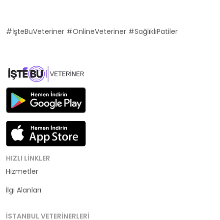
#İşteBuVeteriner #OnlineVeteriner #SağlıklıPatiler
HIZLI LINKLER
Hizmetler
Kategoriler
İlgi Alanları
İSTANBUL VETERINERLERI