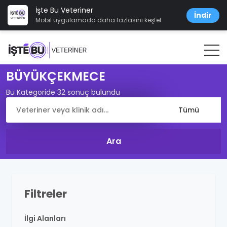
İşte Bu Veteriner
İndir
Mobil uygulamada daha fazlasını keşfet
BÜYÜKÇEKMECE
Bu Kategoride 32 sonuç bulundu
Filtreler
İlgi Alanları