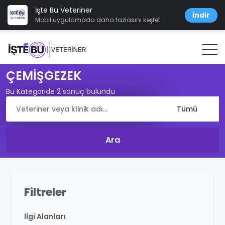
İşte Bu Veteriner
İndir
Mobil uygulamada daha fazlasını keşfet
ÇEMİŞGEZEK
Bu Kategoride 2 sonuç bulundu
Filtreler
İlgi Alanları