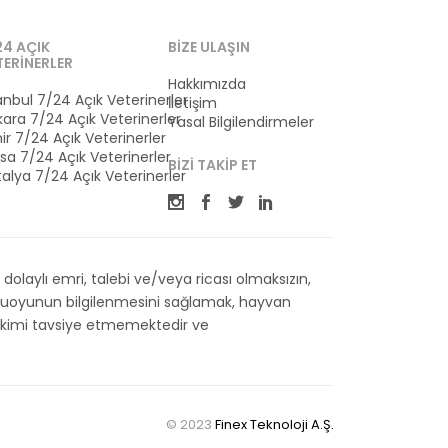
24 AÇIK
BIZE ULAŞIN
TERINERLER
Hakkımızda
anbul 7/24 Açık Veterinerler
İletişim
ara 7/24 Açık Veterinerler
Yasal Bilgilendirmeler
ir 7/24 Açık Veterinerler
sa 7/24 Açık Veterinerler
BIZI TAKIP ET
alya 7/24 Açık Veterinerler
olaylı emri, talebi ve/veya ricası olmaksızın,
kamuoyunun bilgilenmesini sağlamak, hayvan
 Hekimi tavsiye etmemektedir ve
© 2023
Finex Teknoloji A.Ş.