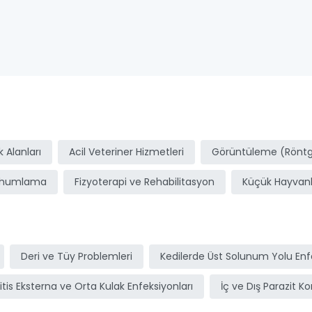
ı
 Alanları
Acil Veteriner Hizmetleri
Görüntüleme (Röntge
ohumlama
Fizyoterapi ve Rehabilitasyon
Küçük Hayvanl
Deri ve Tüy Problemleri
Kedilerde Üst Solunum Yolu Enfe
itis Eksterna ve Orta Kulak Enfeksiyonları
İç ve Dış Parazit Ko