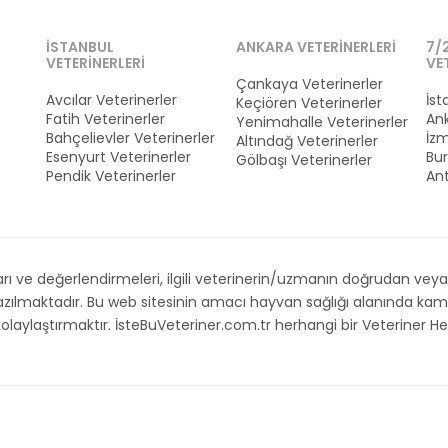
İSTANBUL
ANKARA VETERINERLERI
7/
VETERINERLERI
VE
Çankaya Veterinerler
Avcılar Veterinerler
İst
Keçiören Veterinerler
Fatih Veterinerler
Ank
Yenimahalle Veterinerler
Bahçelievler Veterinerler
İzm
Altındağ Veterinerler
Esenyurt Veterinerler
Bur
Gölbaşı Veterinerler
Pendik Veterinerler
Ant
 ve değerlendirmeleri, ilgili veterinerin/uzmanın doğrudan veya d
 yazılmaktadır. Bu web sitesinin amacı hayvan sağlığı alanında 
i kolaylaştırmaktır. İsteBuVeteriner.com.tr herhangi bir Veteriner