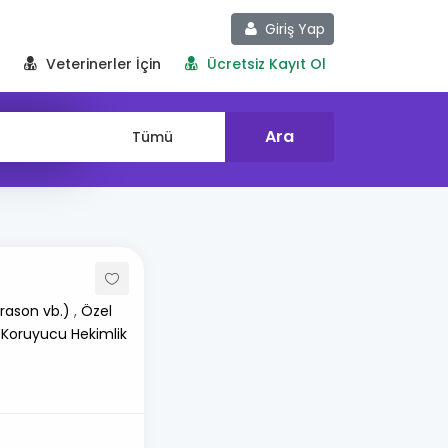
Giriş Yap
Veterinerler İçin
Ücretsiz Kayıt Ol
rason vb.)
,
Özel
 Koruyucu Hekimlik