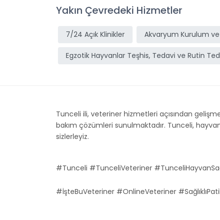
Yakın Çevredeki Hizmetler
7/24 Açık Klinikler
Akvaryum Kurulum ve
Egzotik Hayvanlar Teşhis, Tedavi ve Rutin Ted
Tunceli ili, veteriner hizmetleri açısından gelişmek
bakım çözümleri sunulmaktadır. Tunceli, hayvan sa
sizlerleyiz.
#Tunceli #TunceliVeteriner #TunceliHayvanSağ
#İşteBuVeteriner #OnlineVeteriner #SağlıklıPati