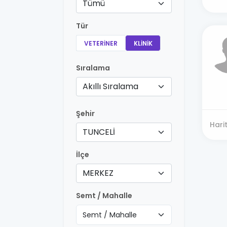
Tümü
Tür
VETERINER
KLINIK
Sıralama
Akıllı Sıralama
Şehir
Hari
TUNCELİ
İlçe
MERKEZ
Semt / Mahalle