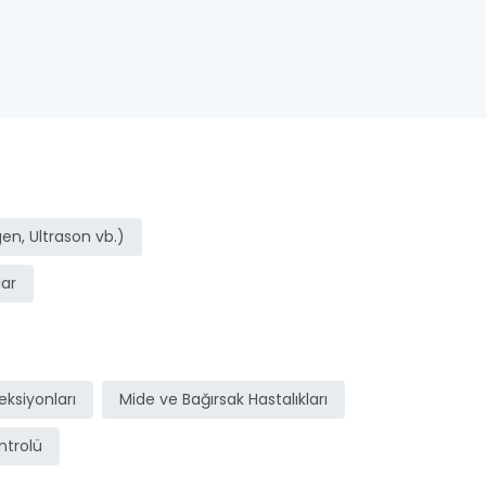
n, Ultrason vb.)
ar
ksiyonları
Mide ve Bağırsak Hastalıkları
ntrolü