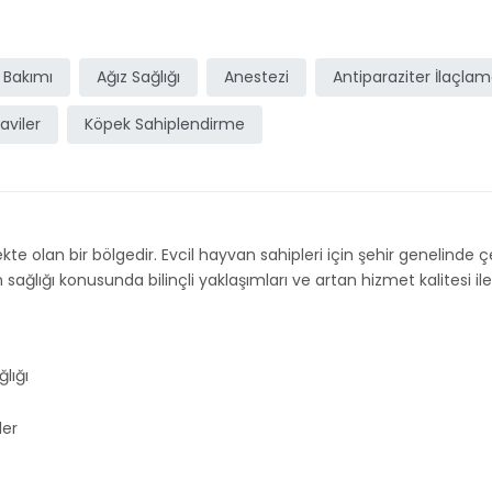
 Bakımı
Ağız Sağlığı
Anestezi
Antiparaziter İlaçla
aviler
Köpek Sahiplendirme
te olan bir bölgedir. Evcil hayvan sahipleri için şehir genelinde çeş
ğlığı konusunda bilinçli yaklaşımları ve artan hizmet kalitesi ile 
lığı
ler